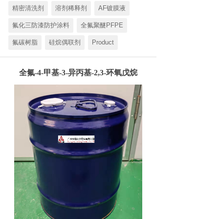
精密清洗剂
溶剂稀释剂
AF镀膜液
氟化三防漆防护涂料
全氟聚醚PFPE
氟碳树脂
硅烷偶联剂
Product
全氟-4-甲基-3-异丙基-2,3-环氧戊烷