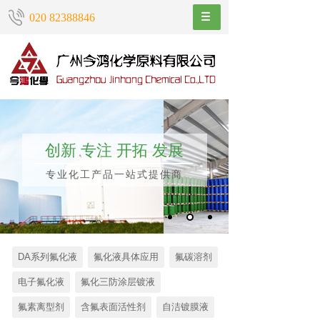
020 82388846
创新 专注 开拓 发展
专业化工产品一站式提供商
DA系列氟化液
氟化液具体应用
氟碳溶剂
电子氟化液
氟化三防涂层镀液
氟素离型剂
含氟表面活性剂
自洁镀膜液