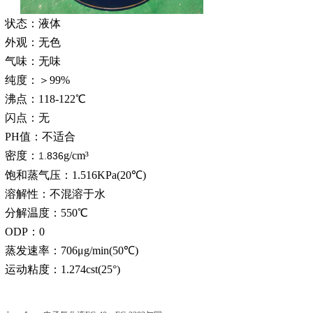
状态：液体
外观：无色
气味：无味
纯度：＞99%
沸点：118-122℃
闪点：无
PH值：不适合
密度：
g/cm³
1.
836
饱和蒸气压：1.516KPa(20℃)
溶解性：不混溶于水
分解温度：550℃
ODP：0
蒸发速率：706μg/min(50℃)
运动粘度：1.274cst(25°)