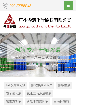
020 82388846
创新 专注 开拓 发展
专业化工产品一站式提供商
DA系列氟化液
氟化液具体应用
氟碳溶剂
电子氟化液
氟化三防涂层镀液
氟素离型剂
含氟表面活性剂
自洁镀膜液