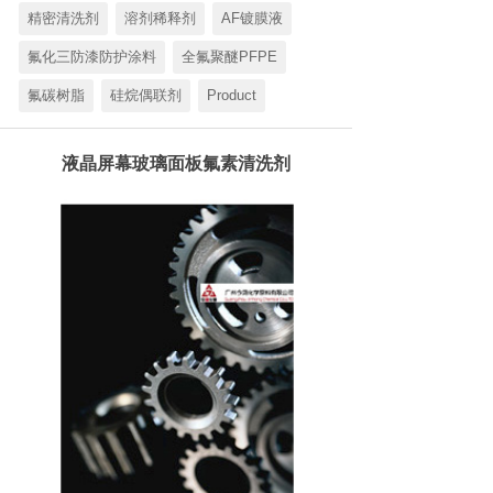
精密清洗剂
溶剂稀释剂
AF镀膜液
氟化三防漆防护涂料
全氟聚醚PFPE
氟碳树脂
硅烷偶联剂
Product
液晶屏幕玻璃面板氟素清洗剂