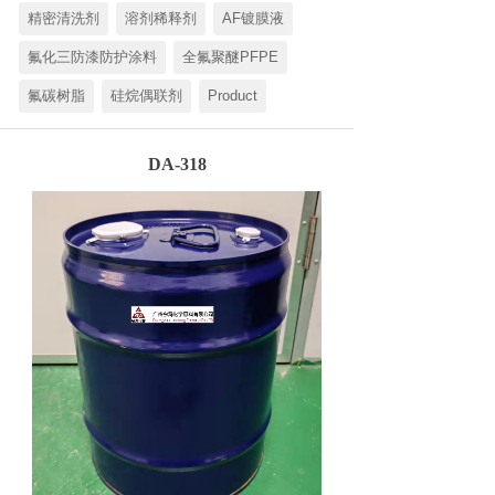
精密清洗剂
溶剂稀释剂
AF镀膜液
氟化三防漆防护涂料
全氟聚醚PFPE
氟碳树脂
硅烷偶联剂
Product
DA-318