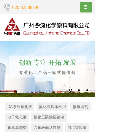
020 82388846
创新 专注 开拓 发展
专业化工产品一站式提供商
DA系列氟化液
氟化液具体应用
氟碳溶剂
电子氟化液
氟化三防涂层镀液
氟素离型剂
含氟表面活性剂
自洁镀膜液