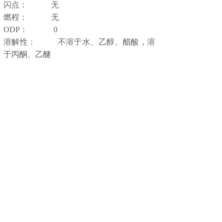
闪点：
无
燃程：
无
ODP： 0
溶解性：
不溶于水、乙醇、醋酸，溶
于丙酮、乙醚
上一个：
DA-328
下一个：
DA-313
020 82388846
联系人：张惠松
传真：020 82398140
手机：18926112979
QQ： 919334728
邮箱：jinhong@189.cn
网址：http://jinhong360.1688.com
网址：http://www.jinhong360.com