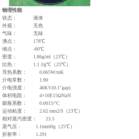
物理性能
状态：
液体
外观：
无色
气味：
无味
沸点：
178℃
倾点：
-60℃
密度：
1.86g/ml（23℃）
比热：
1.1 J/g℃（25℃）
导热系数：
0.065W/mK
介电常数：
1.90
介电强度：
46KV(0.1″gap)
体积电阻：
4×10E15ΩNaN
膨胀系数：
0.0015/°C
运动粘度：
2.62 mm2/S（23℃）
相对蒸汽密度：
23.3
蒸气压：
1.1mmHg（25℃）
折射率：
1.291