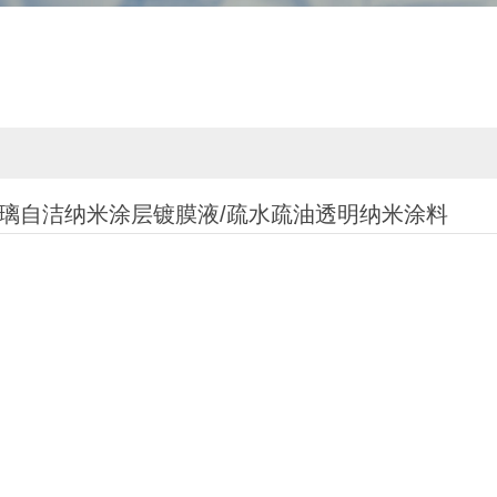
璃自洁纳米涂层镀膜液/疏水疏油透明纳米涂料