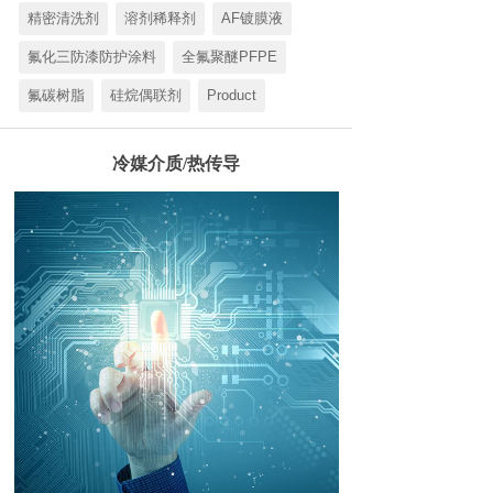
精密清洗剂
溶剂稀释剂
AF镀膜液
氟化三防漆防护涂料
全氟聚醚PFPE
氟碳树脂
硅烷偶联剂
Product
冷媒介质/热传导