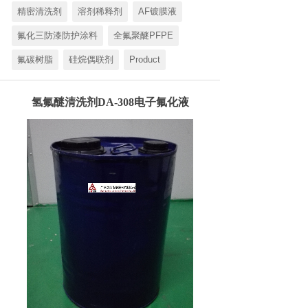
精密清洗剂
溶剂稀释剂
AF镀膜液
氟化三防漆防护涂料
全氟聚醚PFPE
氟碳树脂
硅烷偶联剂
Product
氢氟醚清洗剂DA-308电子氟化液