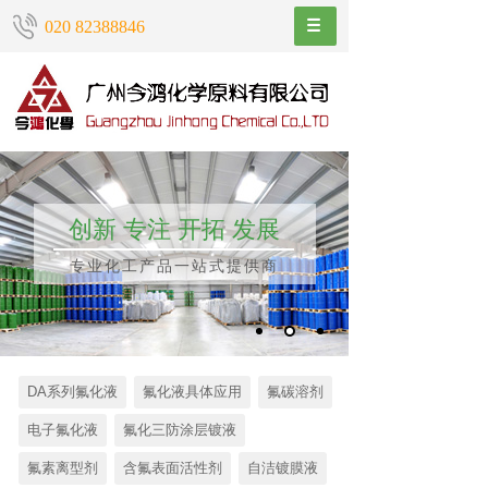
020 82388846
创新 专注 开拓 发展
专业化工产品一站式提供商
DA系列氟化液
氟化液具体应用
氟碳溶剂
电子氟化液
氟化三防涂层镀液
氟素离型剂
含氟表面活性剂
自洁镀膜液