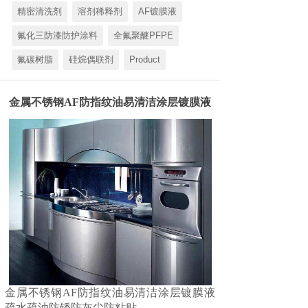
精密清洗剂
溶剂稀释剂
AF镀膜液
氟化三防漆防护涂料
全氟聚醚PFPE
氟碳树脂
硅烷偶联剂
Product
金属不锈钢AF防指纹油易清洁涂层镀膜液
金属不锈钢AF防指纹油易清洁涂层镀膜液
疏水疏油防锈防灰尘防粘贴