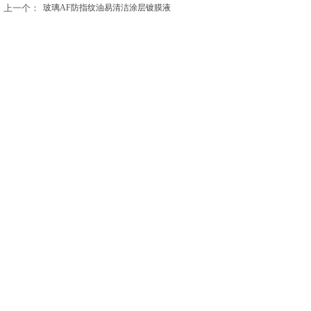
上一个：
玻璃AF防指纹油易清洁涂层镀膜液
下一个：
马桶瓷砖洗手盆陶瓷自洁纳米涂料技术资料
020 82388846
联系人：张惠松
传真：020 82398140
手机：18926112979
QQ： 919334728
邮箱：jinhong@189.cn
网址：http://jinhong360.1688.com
网址：http://www.jinhong360.com
地址：广州市黄埔区开创大道728号嘉源工业园