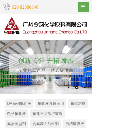
020 82388846
创新 专注 开拓 发展
专业化工产品一站式提供商
DA系列氟化液
氟化液具体应用
氟碳溶剂
电子氟化液
氟化三防涂层镀液
氟素离型剂
含氟表面活性剂
自洁镀膜液