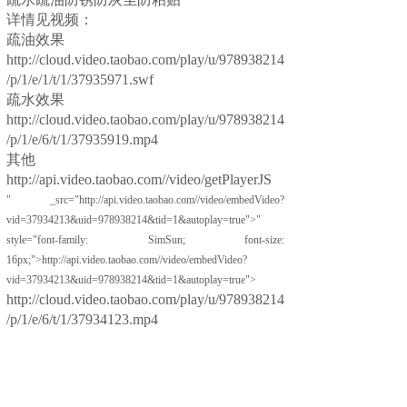
详情见视频：
疏油效果
http://cloud.video.taobao.com/play/u/978938214
/p/1/e/1/t/1/37935971.swf
疏水效果
http://cloud.video.taobao.com/play/u/978938214
/p/1/e/6/t/1/37935919.mp4
其他
http://api.video.taobao.com//video/getPlayerJS
" _src="http://api.video.taobao.com//video/embedVideo?
vid=37934213&uid=978938214&tid=1&autoplay=true">"
style="font-family: SimSun; font-size:
16px;">http://api.video.taobao.com//video/embedVideo?
vid=37934213&uid=978938214&tid=1&autoplay=true">
http://cloud.video.taobao.com/play/u/978938214
/p/1/e/6/t/1/37934123.mp4