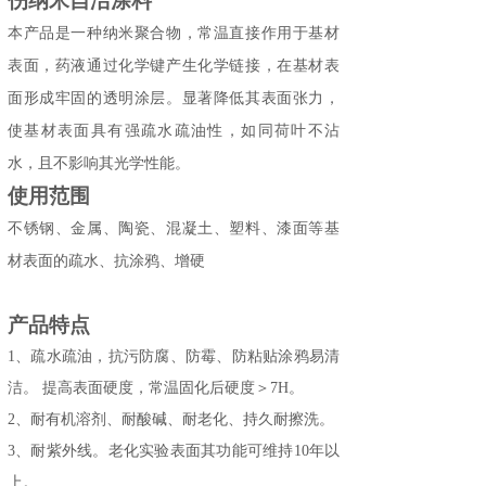
伤纳米自洁涂料
本产品是一种纳米聚合物，常温直接作用于
基材
表面，药液通过化学
键产生化学链接
，在基材表
面形成牢固的透明涂层。
显著降低
其
表面张力，
使
基材
表面具有强疏水
疏油
性
，
如同荷叶不沾
水
，且
不影响
其
光学性能
。
使用范围
不锈钢、金属、陶瓷、
混凝土、
塑料、漆面等基
材表面的疏水、抗涂鸦、增硬
产品特点
1、
疏水
疏油
，抗污防腐、防霉、
防粘贴
涂鸦易清
洁。
提高表面硬度，常温固化后硬度＞
7H。
2、耐有机溶剂、耐酸碱、耐老化、持久耐擦洗。
3、
耐紫外线。老化实验表面其功能可维持
10年以
上。