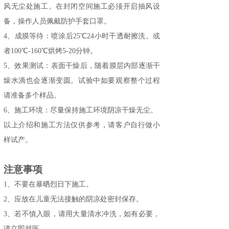
风无尘处施工。在封闭空间施工必须开启抽风设
备，操作人员佩戴防护手套口罩。
4、成膜
等待：喷涂后
25℃24
小时干透耐擦洗。或
者
100℃-160℃烘烤5-20分钟。
5、效果
测试：表面干燥后，随着膜层内部逐渐干
燥水滴也会逐渐变圆。试验中如要观察整个过程
请准备多个样品。
6、施工环境：尽量保持施工环境阴凉干燥无尘。
以上介绍和施工方法仅供参考，请客户自行做小
样试产。
注意事项
1
、
不要在
暴晒
烈日下施工
。
2
、
应放在儿童无法接触的阴凉处
密封
保存
。
3
、
若不慎入眼，请用大量清水冲洗，如有必要，
请立即就医。