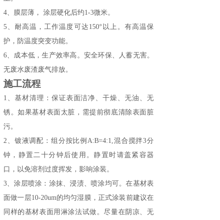
4、
膜层薄
，
涂层硬化后约
1-3微米。
5、
耐高温，工作温度可达
150°以上。有高温保
护，防温度突变功能。
6
、
成本低，生产效率高
。安全环保、人蓄无害。
无废水废渣废气排放。
施工
流程
1、
基材清理：保证表面洁净、干燥、无油、无
锈。
如果基材表面太脏，需提前
彻底清除表面脏
污。
2、镀液调配：组分按比例A:B=4:1,混合搅拌3分
钟，静置二十分钟后使用。静置时请盖紧容器
口，以免溶剂过度挥发，影响涂装。
3、
涂层喷涂：
涂抹
、浸渍、喷涂均可。在基材表
面做一层
10-20um的均匀湿膜，正式涂装前建议在
同样的基材表面用淋涂法试做。尽量在阴凉、无