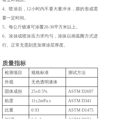
4
、喷涂
后，
12小时内不要
大量
冲水，膜
的形成
需
要一定时间。
5、
每公斤
镀液可涂覆
20-30平方米以上。
6、
涂抹或喷涂应力求均匀，涂抹以画弧圈方式进
行。正常无需刻意加厚涂层厚度。
质量指标
检测项目
规格标准
测试方法
外观
无色透明液体
固体成份
25±0.5%
ASTM D2697
粘度
11±2mPa.s
ASTM D341
比重
0.93
ASTM D1475
PH值
6.6±1
ASTM D974
保质与
贮存