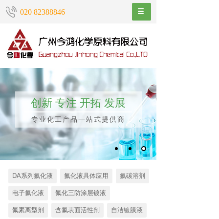
020 82388846
创新 专注 开拓 发展
专业化工产品一站式提供商
DA系列氟化液
氟化液具体应用
氟碳溶剂
电子氟化液
氟化三防涂层镀液
氟素离型剂
含氟表面活性剂
自洁镀膜液