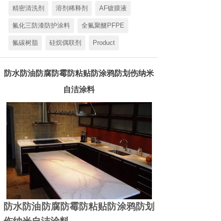
精密清洗剂
溶剂稀释剂
AF镀膜液
氟化三防漆防护涂料
全氟聚醚PFPE
氟碳树脂
硅烷偶联剂
Product
防水防油防腐防霉防粘贴防涂鸦防划伤纳米
自洁涂料
防水防油防腐防霉防粘贴防涂鸦防划