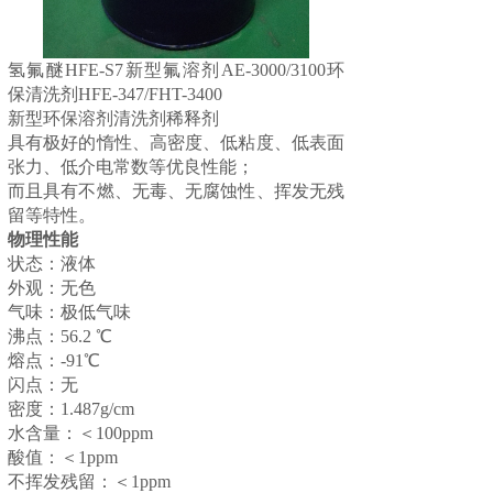
氢氟醚HFE-S7新型氟溶剂AE-3000/3100环
保清洗剂HFE-347/FHT-3400
新型环保溶剂清洗剂稀释剂
具有极好的惰性、高密度、低粘度、低表面
张力、低介电常数等优良性能；
而且具有不燃、无毒、无腐蚀性、挥发无残
留等特性。
物理性能
状态：液体
外观：无色
气味：极低气味
沸点：56.2 ℃
熔点：-91℃
闪点：无
密度：1.487g/cm
水含量：＜100ppm
酸值：＜1ppm
不挥发残留：＜1ppm