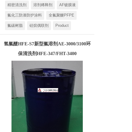
精密清洗剂
溶剂稀释剂
AF镀膜液
氟化三防漆防护涂料
全氟聚醚PFPE
氟碳树脂
硅烷偶联剂
Product
氢氟醚HFE-S7新型氟溶剂AE-3000/3100环
保清洗剂HFE-347/FHT-3400