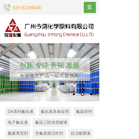
020 82388846
创新 专注 开拓 发展
专业化工产品一站式提供商
DA系列氟化液
氟化液具体应用
氟碳溶剂
电子氟化液
氟化三防涂层镀液
氟素离型剂
含氟表面活性剂
自洁镀膜液