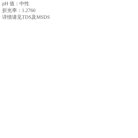
pH 值：中性
折光率：1.2760
详情请见TDS及MSDS
上一个：
化妆品特种氟溶剂
下一个：
浸没式内循环冷却散热系统绝缘冷却液DA-......
020 82388846
联系人：张惠松
传真：020 82398140
手机：18926112979
QQ： 919334728
邮箱：jinhong@189.cn
网址：http://jinhong360.1688.com
网址：http://www.jinhong360.com
地址：广州市黄埔区开创大道728号嘉源工业园