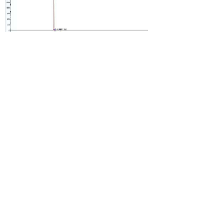
上一个：
DA-308
下一个：
DA-331
020 82388846
联系人：张惠松
传真：020 82398140
手机：18926112979
QQ： 919334728