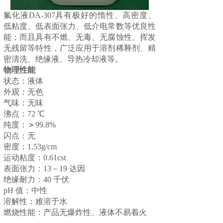
氟化液DA-307具有极好的惰性、高密度、
低粘度、低表面张力、低介电常数等优良性
能；而且具有不燃、无毒、无腐蚀性、挥发
无残留等特性，广泛应用于溶剂稀释剂、精
密清洗、绝缘液、导热冷却液等。
物理性能
状态：液体
外观：无色
气味：无味
沸点：72 ℃
纯度：
＞
99.8%
闪点：无
密度：1.53g/cm
运动粘度：0.61cst
表面张力：13－19 达因
绝缘耐力：40 千伏
pH 值：中性
溶解性：难溶于水
燃烧性能：产品无爆炸性、液体不易着火