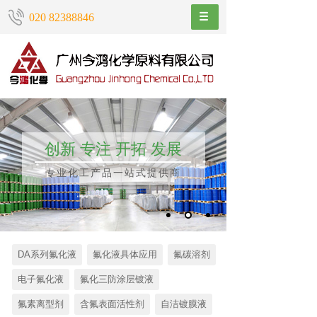
020 82388846
创新 专注 开拓 发展
专业化工产品一站式提供商
DA系列氟化液
氟化液具体应用
氟碳溶剂
电子氟化液
氟化三防涂层镀液
氟素离型剂
含氟表面活性剂
自洁镀膜液