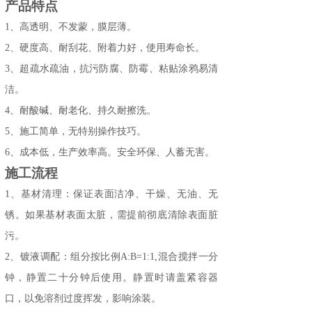
产品特点
1
、
高透明、不发蒙，膜层薄。
2
、
硬度高、耐刮花、附着力好，使用寿命长。
3
、
超疏水
疏油
，抗污防腐、防霉、
粘贴
涂鸦易清
洁。
4、耐酸碱、耐老化、持久耐擦洗。
5
、
施工简单，无特别操作技巧。
6
、
成本低，生产效率高
。安全环保、人蓄无害。
施工
流程
1、
基材清理：保证表面洁净、干燥、无油、无
锈。
如果基材表面太脏，需提前
彻底清除表面脏
污。
2、镀液调配：组分按比例A:B=1:1,混合搅拌一分
钟，静置二十分钟后使用。静置时请盖紧容器
口，以免溶剂过度挥发，影响涂装。