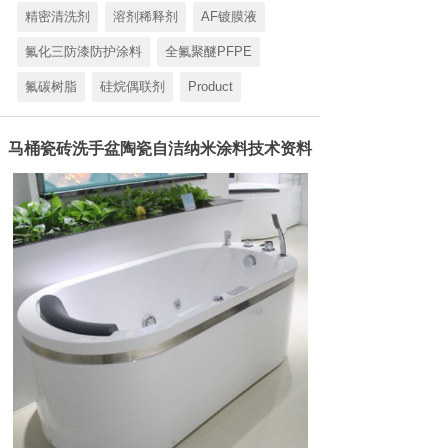
精密清洗剂
溶剂稀释剂
AF镀膜液
氟化三防漆防护涂料
全氟聚醚PFPE
氟碳树脂
硅烷偶联剂
Product
马桶瓷砖洗手盆陶瓷自洁纳米涂料技术资料