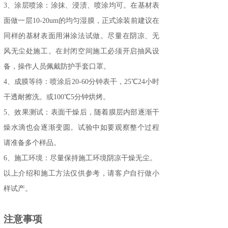
3、
涂层喷涂：
涂抹
、浸渍、喷涂均可。在基材表
面做一层
10-20um的均匀湿膜，正式涂装前建议在
同样的基材表面用淋涂法试做。尽量在阴凉、无
风无尘处施工。在封闭空间施工必须开启抽风设
备，操作人员佩戴防护手套口罩。
4、成膜
等待：喷涂后
20-60分钟表干，25℃24
小时
干透耐擦洗。或
100℃5分钟烘烤。
5、效果
测试：表面干燥后，随着膜层内部逐渐干
燥水滴也会逐渐变圆。试验中如要观察整个过程
请准备多个样品。
6、施工环境：尽量保持施工环境阴凉干燥无尘。
以上介绍和施工方法仅供参考，请客户自行做小
样试产。
注意事项