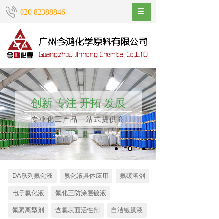
020 82388846
创新 专注 开拓 发展
专业化工产品一站式提供商
DA系列氟化液
氟化液具体应用
氟碳溶剂
电子氟化液
氟化三防涂层镀液
氟素离型剂
含氟表面活性剂
自洁镀膜液