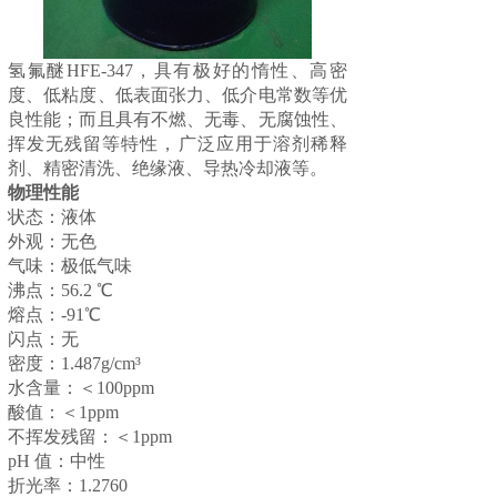
氢氟醚HFE-347，具有极好的惰性、高密
度、低粘度、低表面张力、低介电常数等优
良性能；而且具有不燃、无毒、无腐蚀性、
挥发无残留等特性，广泛应用于溶剂稀释
剂、精密清洗、绝缘液、导热冷却液等。
物理性能
状态：液体
外观：无色
气味：极低气味
沸点：56.2 ℃
熔点：-91℃
闪点：无
密度：1.487g/cm³
水含量：＜100ppm
酸值：＜1ppm
不挥发残留：＜1ppm
pH 值：中性
折光率：1.2760