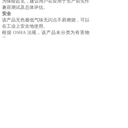
为保险起见，建议用户在应用于生产前先作
兼容测试及总体评估。
安全
该产品无色极低气味无闪点不易燃烧，可以
在工业上安全地使用。
根据 OSHA 法规，该产品未分类为有害物
质
该产品未被 OSHA、IARC、NTP 列为致癌
物质
储存运输
在运输储存以及使用过程中，注意密封保存
和避免日光照射，远离发热源。
如果您对其他安全条例有疑问，请参照
MSDS
上一个：
十氟-3-甲氧基-2-三氟甲基戊烷
下一个：
六氟丙烯三聚体
020 82388846