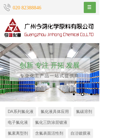
020 82388846
创新 专注 开拓 发展
专业化工产品一站式提供商
DA系列氟化液
氟化液具体应用
氟碳溶剂
电子氟化液
氟化三防涂层镀液
氟素离型剂
含氟表面活性剂
自洁镀膜液