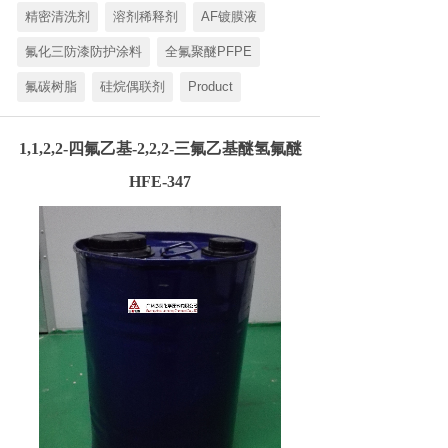
精密清洗剂
溶剂稀释剂
AF镀膜液
氟化三防漆防护涂料
全氟聚醚PFPE
氟碳树脂
硅烷偶联剂
Product
1,1,2,2-四氟乙基-2,2,2-三氟乙基醚氢氟醚
HFE-347