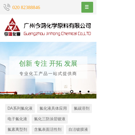
020 82388846
创新 专注 开拓 发展
专业化工产品一站式提供商
DA系列氟化液
氟化液具体应用
氟碳溶剂
电子氟化液
氟化三防涂层镀液
氟素离型剂
含氟表面活性剂
自洁镀膜液