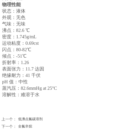
物理性能
状态：液体
外观：无色
气味：无味
沸点：82.6 ℃
密度：1.745g/mL
运动粘度：0.69cst
闪点：80-82℃
倾点：-51℃
折射率：1.26
表面张力：11.7 达因
绝缘耐力：41 千伏
pH 值：中性
蒸汽压：82.6mmHg at 25°C
溶解性：难溶于水
上一个：
低沸点氟碳溶剂
下一个：
全氟辛烷