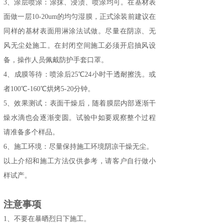
3、
涂层喷涂：
涂抹
、浸渍、喷涂均可。在基材表
面做一层
10-20um的均匀湿膜，正式涂装前建议在
同样的基材表面用淋涂法试做。尽量在阴凉、无
风无尘处施工。在封闭空间施工必须开启抽风设
备，操作人员佩戴防护手套口罩。
4、成膜
等待：喷涂后
25℃24
小时干透耐擦洗。或
者
100℃-160℃烘烤5-20分钟。
5、效果
测试：表面干燥后，随着膜层内部逐渐干
燥水滴也会逐渐变圆。试验中如要观察整个过程
请准备多个样品。
6、施工环境：尽量保持施工环境阴凉干燥无尘。
以上介绍和施工方法仅供参考，请客户自行做小
样试产。
注意事项
1
、
不要在
暴晒
烈日下施工
。