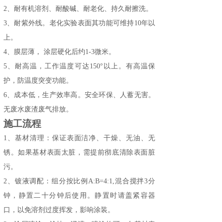
2、耐有机溶剂、耐酸碱、耐老化、持久耐擦洗。
3、
耐紫外线。老化实验表面其功能可维持
10年以
上。
4、
膜层薄
，
涂层硬化后约
1-3微米。
5、
耐高温，工作温度可达
150°以上。有高温保
护，防温度突变功能。
6
、
成本低，生产效率高
。安全环保、人蓄无害。
无废水废渣废气排放。
施工
流程
1、
基材清理：保证表面洁净、干燥、无油、无
锈。
如果基材表面太脏，需提前
彻底清除表面脏
污。
2、镀液调配：组分按比例A:B=4:1,混合搅拌3分
钟，静置二十分钟后使用。静置时请盖紧容器
口，以免溶剂过度挥发，影响涂装。