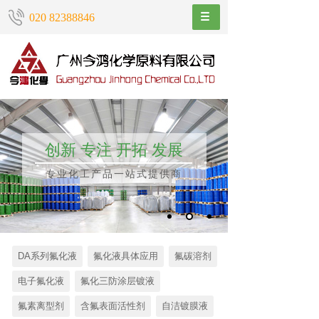
020 82388846
创新 专注 开拓 发展
专业化工产品一站式提供商
DA系列氟化液
氟化液具体应用
氟碳溶剂
电子氟化液
氟化三防涂层镀液
氟素离型剂
含氟表面活性剂
自洁镀膜液