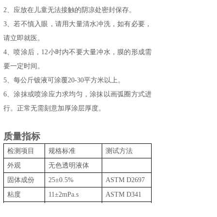
2
、
应放在儿童无法接触的阴凉处
密封
保存
。
3
、
若不慎入眼，请用大量清水冲洗，如有必要，
请立即就医。
4
、喷涂
后，
12小时内不要
大量
冲水，膜
的形成
需
要一定时间。
5、
每公斤
镀液可涂覆
20-30平方米以上。
6、
涂抹或喷涂应力求均匀，涂抹以画弧圈方式进
行。正常无需刻意加厚涂层厚度。
质量指标
检测项目
规格标准
测试方法
外观
无色透明液体
固体成份
25±0.5%
ASTM D2697
粘度
11±2mPa.s
ASTM D341
比重
0.93
ASTM D1475