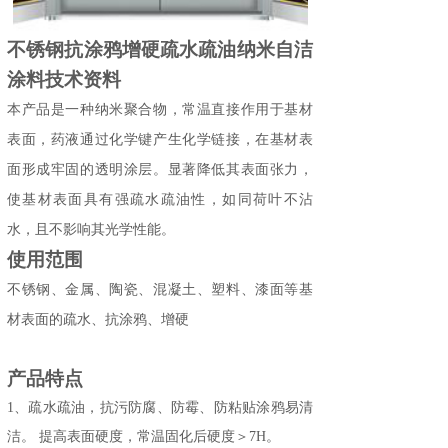
不锈钢抗涂鸦增硬疏水疏油纳米自洁
涂料技术资料
本产品是一种纳米聚合物，常温直接作用于
基材
表面，药液通过化学
键产生化学链接
，在基材表
面形成牢固的透明涂层。
显著降低
其
表面张力，
使
基材
表面具有强疏水
疏油
性
，
如同荷叶不沾
水
，且
不影响
其
光学性能
。
使用范围
不锈钢、金属、陶瓷、
混凝土、
塑料、漆面等基
材表面的疏水、抗涂鸦、增硬
产品特点
1、
疏水
疏油
，抗污防腐、防霉、
防粘贴
涂鸦易清
洁。
提高表面硬度，常温固化后硬度＞
7H。